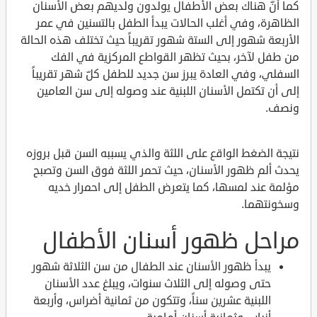
كما أنّ هناك بعض الأطفال يولدون ولديهم بعض الأسنان
الظاهرة، وفي أغلب الحالات يبدأ الطفل بالتسنين في عمر
الأربعة شهور إلى الستة شهور تقريباً حيث تختلف هذه الحالة
من طفل لآخر، بحيث تظهر القواطع المركزية في الفك
السفلي، وفي العادة يبرز سن جديد للطفل كلّ شهر تقريباً
إلى أن تكتمل الأسنان اللبنية عند وصوله إلى سن العامين
ونصف.
نتيجة الضغط الواقع على اللثة والذي يسببه السن قبل بروزه
يحدث ألم ظهور الأسنان، حيث تحمر اللثة فوق السن وتصبح
مؤلمة عند لمسها، كما يتعرض الطفل إلى احمرار خديه
وسخونتهما.
مراحل ظهور أسنان الأطفال
يبدأ ظهور الأسنان عند الطفال من سن الثلاثة شهور
حتى وصوله إلى الثلاث سنوات، ويبلغ عدد الأسنان
اللبنية عشرين سناً، وتتكون من ثمانية أضراس، وأربعة