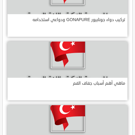
تركيب دواء جونابيور GONAPURE ودواعي استخدامه
ماهي أهم أسباب جفاف الفم