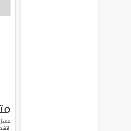
مت
الأشخ