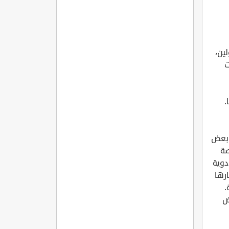
ين،
ت
.
 بعض
صة
دوية
رها
.
ض