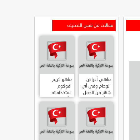
مقالات من نفس التصنيف
ماهي أعراض
ماهو كريم
الوحام وفي أي
افوكوم
شهر من الحمل
استخداماته
يبدأ
وآثاره الجانبية