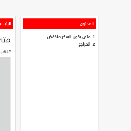
المحتوى
الرئيسي
متى يكون السكر منخفض
متى
المراجع
الكاتب