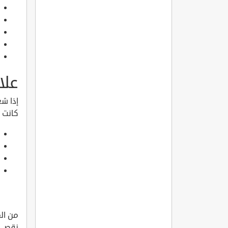
علا
إذا شع
كانت ن
من ال
نقص ال