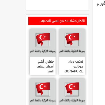
Addison's وبعض الأورام
الأكثر مشاهدة من نفس التصنيف
تركيب دواء
ماهي أهم
جونابيور
أسباب جفاف
GONAPURE
الفم
ودواعي
استخدامه