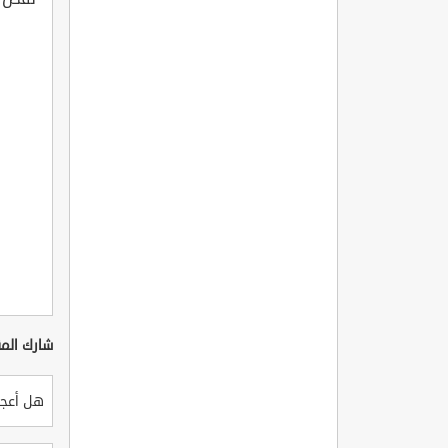
شارك المق
هل أعجب