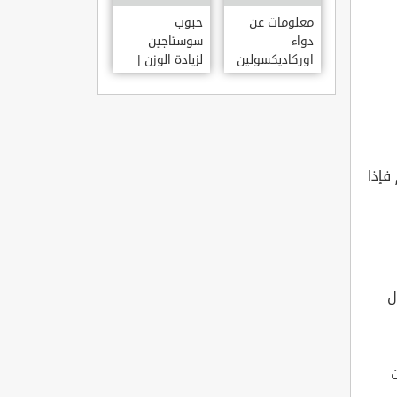
معلومات عن
حبوب
دواء
سوستاجين
اوركاديكسولين
لزيادة الوزن |
ORCHADEXOLINE
دواء سوستاجين
أفضل برشام
للتسمين
فإذا
ل