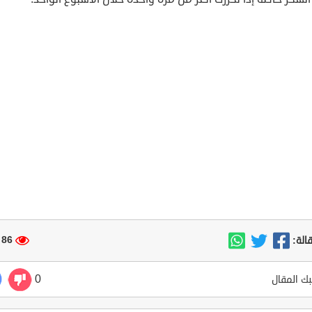
86 مشاهدة
الة:
0
ك المقال