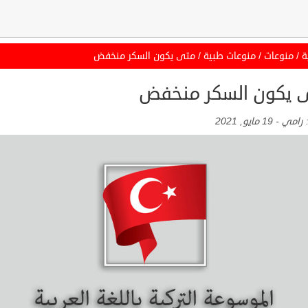
ة
/
منوعات
/
منوعات طبية
/
متى يكون السكر منخفض
 يكون السكر منخفض
:
رامي
-
19 مايو, 2021