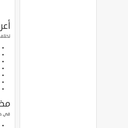
أعر
تختلف
مضا
في حا