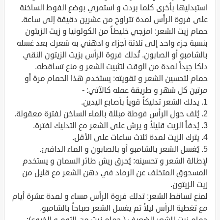
استبدليها بأخرى كلما بردت و استمري بوضع الفوط الساخنة
على فروة الرأس لمدة تتراوح من عشرين دقيقة إلى ساعة.
حمام زيت الشعر: امزجي خليطاً من الكولونيا و زيت الزيتون
بنسبة جزء واحد إلى ثلاثة أجزاء و ادهني به شعرك بعد غسله
بالشامبو أو الصابون. تُدلك فروة الرأس بزيت الزيتون النقي
دلكا جيداً لمدة من الوقت لتثبيت الشعر و منع تساقطه.
حمام لتحسين الشعر و تقويته: يستخدم هذا الحمام مرة أو
مرتين كل شهر و طريقة عمله كالآتي: -
1. يدلك الشعر تدليكاً قوياً بأصابع اليدين.
2. يُلف حول الرأس فوطة مبللة بالماء الساخن لفترة معقولة.
3. يُدفأ الزيت قليلاً و يرش على الشعر مع التدليك لفترة.
4. يترك الزيت لمدة ثلاث ساعات على الأقل.
5. يُغسل الشعر بالشامبو أو بالصابون و الماء الدافئ.
لإطالة الشعر و تحسينه: يُحرق ريش طائر السمان و يستخدم
المسحوق المتخلف عن الرماد في دهن الشعر مع قليل من
زيت الزيتون.
لمنع تساقط الشعر: تدلك فروة الرأس مساء و لمدة عشرة أيام
مع تغطية الرأس ليلاً ثم يغسل الشعر صباحاً بالشامبو.
حمام زيت للشعر الضعيف ( حمام زيت من الثوم و الخروع):