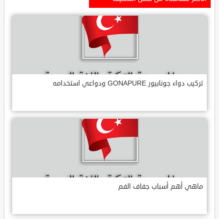
تركيب دواء جونابيور GONAPURE ودواعي استخدامه
ماهي أهم أسباب جفاف الفم