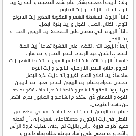
أولا ً: الزيوت المغذية بشكل عام لشعر الضعيف و القوي: زيت
اللوز، المحلب، الزيتون و زيت الصنوبر.
ثانيا ً: الزيوت المنشطة للشعر و المقوية للجذور: زيت البابونج،
الثوم ، الكتان، الصبار، الفجل و زيت بذرة البصل.
ثالثا ً: الزيوت التي تقضي على التقصف: زيت الزيتون، الصبار و
زيت الفجل.
رابعا ً: الزيوت التي تقضي على القشرة تماما ً: زيت الحبة
السوداء، الكتان، حبة الرشاد، السدر، الصبار و زيت سارا.
خامسا ً: الزيوت التفاعلية للتطوير السريع و التنشيط للشعر: زيت
الخروع، مناير، السدر، النار جيل، البابونج و زيت الثوم.
سادسا ً: زيت لعلاج الصلع الغير وراثي: زيت بذرة البصل.
انعشي شعرك بحمام زيت الزيتون الساحر: يعتبر زيت الزيتون
من الزيوت المقوية للشعر و خاصة للشعر الجاف فهو يمنحه
القوة و اللمعان لأن استخدام الشامبو و الصابون يحرم الشعر
من دهنه الطبيعي.
حمام زيت الزيتون الساخن للشعر الجاف: اغمسي قطعة من
القطن في زيت الزيتون و ضعيها على شعرك إلى أن تُغطى
جميع أطراف فروة الرأس بالزيت ثم ابدئي بتدليك فروة الرأس
بالأصابع ثم ضعي على رأسك فوطة مبللة بماء دافئ و