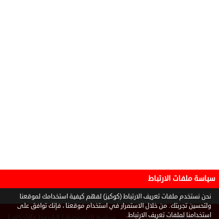
سياسة ملفات الارتباط
نحن نستخدم ملفات تعريف الارتباط (كوكيز) لفهم كيفية استخدامك لموقعنا
ولتحسين تجربتك. من خلال الاستمرار في استخدام موقعنا ، فإنك توافق على
استخدامنا لملفات تعريف الارتباط.
|
|
سياسة الخصوصية
الشروط والأحكام
جميع الحقوق محفوظة ©