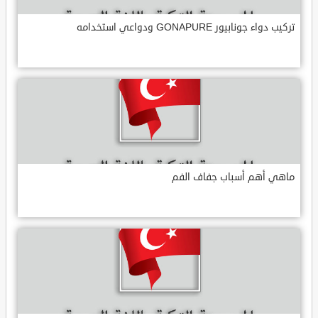
تركيب دواء جونابيور GONAPURE ودواعي استخدامه
ماهي أهم أسباب جفاف الفم