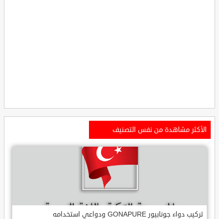
الأكثر مشاهدة من نفس التصنيف
تركيب دواء جونابيور GONAPURE ودواعي استخدامه