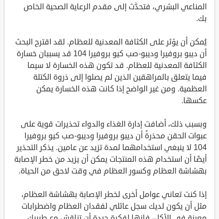
المناعي البشري، فتحدَّث إلى مقدم الرعاية الصحية الخاص
بك.
يُمكن أن يؤثر على الكثافة المعدنية للعظام. لقد اقترح البحث
أن ديبو بروفيرا وديبو-صب كيو بروفيرا 104 قد يسببان خسارة
الكثافة المعدنية للعظام. قد تكون هذه الخسارة لا سيما
فيما يتعلق بالمراهقين الذين لم يصلوا إلى ذروة الكتلة
العظمية. ومن غير الواضح إذا كانت هذه الخسارة يمكن
عكسها.
وبسبب ذلك، أضافت إدارة الغذاء والدواء تحذيرات قوية على
عبوات الحقن محذرةً أن ديبو بروفيرا وديبو-صب كيو بروفيرا
104 لا ينبغي استخدامهما لمدة تزيد عن عامين. يذكر التحذير
أيضًا أن استخدام هذه المنتجات يمكن أن يزيد من خطر الإصابة
بهشاشة العظام وكسور العظام في وقت لاحق من الحياة.
إذا كنت تعاني عوامل أخرى لخطر الإصابة بهشاشة العظام،
مثل أن يكون لديك سجل عائلي لفقدان العظام واضطرابات
معينة في الأكل، فإنها لفكرة جيدة أن تناقش مع طبيبك