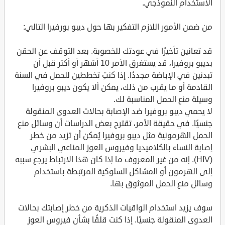
الاستخدام النموذجي.
من ضمن الأمور اللازم التفكير بها حول ديبو بورفيرا التالي:
قد تعانين تأخيرًا في عودتك للخصوبة. بعد التوقف عن الحقن
بديبو بروفيرا، قد يستغرق الأمر 10 أشهر أو أكثر قبل أن
تبدئين في الإباضة مجددًا. إذا كنتِ تخططين للحمل في السنة
القادمة أو ما يقرب من ذلك، يمكن ألا يكون ديبو بروفيرا
وسيلة منع الحمل المناسبة لك.
لا يحمي ديبو بروفيرا ضد الإصابة بحالات العدوى المنقولة
جنسيًا. في حقيقة الأمر، تقترح بعض الدراسات أن وسائل منع
الحمل الهرمونية مثل ديبو بروفيرا يُمكن أن تزيد من خطر
إصابة النساء بالكلاميديا وفيروس العوز المناعي البشري
(HIV). إنه من غير المعروف ما إذا كان هذا الارتباط يرجع سببه
إلى الهرمون أو المشاكل السلوكية المرتبطة باستخدام
وسائل منع الحمل الموثوق بها.
سوف يزيد استخدام الواقيات الذكرية من خطر إصابتك بحالات
العدوى المنقولة جنسيًا. إذا كنت قلقًا بشأن فيروس العوز