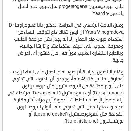
على البروجيسترون progestogens مثل حبوب منع الحمل
ياسمين-Yasmin.
وعلق الباحث الرئيسي في الدراسة الدكتور يانا فينوجراوفا Dr
Yana Vinogradova أن ليس هناك داعٍ لتوقف النساء عن
استخدام حبوب منع الحمل، إلا أنه يجدر بهن مراجعة الطبيب
ومعرفة الحبوب التي سيتم استخدامها واثارها الجانبية،
وبالطبع استشارة الطبيب فوراً في حال ظهور أي أعراض
جانبية.
وقام الباحثون بدراسة أثر حبوب منع الحمل على نساء تراوحت
أعمارهن ما بين 15-49 عاماً، ووجدوا أن الحبوب التي تحتوي
على أنواع مختلفة من البروجيسترون مثل دروسبيرينون
(Drospirenone) أو ديسوجستريل ( Desogestrel) مرتبطة في
ارتفاع خطر الإصابة بالجلطات الدموية أربع مرات أكثر مقارنة
مع حبوب منع الحمل التي تحتوي على أنواع البروجسترون
القديمة مثل ليفونورجيستريل (Levonorgestrel) أو
نوريثيستيرون (Norethisterone).