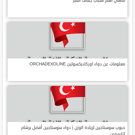
ماهي أهم أسباب جفاف الفم
معلومات عن دواء اوركاديكسولين ORCHADEXOLINE
حبوب سوستاجين لزيادة الوزن | دواء سوستاجين أفضل برشام
للتسمين