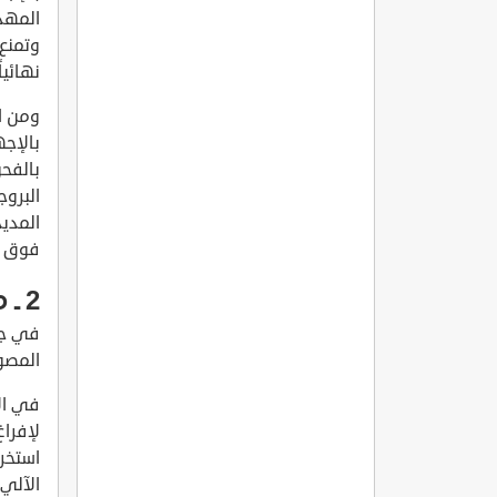
المهدئ
وتمنع
نهائياً
ومن ال
بالإجه
بالفح
فوق ا
2 ـ معالجة الإجهاض الحتمي:
في جمي
المصول
في ال
لإفرا
استخر
الآلي 