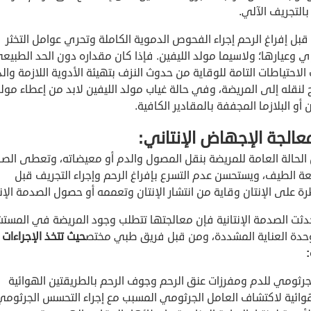
بالتجريف الآلي.
بل إفراغ الرحم إجراء الفحوص الدموية الكاملة وتحري عوامل التخثر
 وعيارها؛ ولاسيما مولد الليفين. فإذا كان مقداره دون الحد الطبيع
الاحتياطات التامة للوقاية من حدوث النزف بتهيئة الأدوية اللازمة وال
 لنقله إلى المريضة، وفي حالة غياب مولد الليفين لابد من إعطاء مول
ن أو البلازما المجففة بالمقادير الكافية.
الحالة العامة للمريضة بنقل المصول والدم أو معيضاته، وتعطى الصا
ة الطيف، ويستحسن عدم التسرع بإفراغ الرحم وإجراء التجريف قبل
ة على الإنتان وقاية من انتشار الإنتان وتعممه أو حصول الصدمة الإنتا
حدثت الصدمة الإنتانية فإن معالجتها تتطلب وجود المريضة في المس
دة العناية المشددة، ومن قبل فريق طبي مختص
حيث تتخذ الإجراءات
:
جرثومي للدم ومفرزات عنق الرحم وجوف الرحم بالطريقتين الهوائية
هوائية لاكتشاف العامل الجرثومي المسبب مع إجراء التحسس الجرثومي