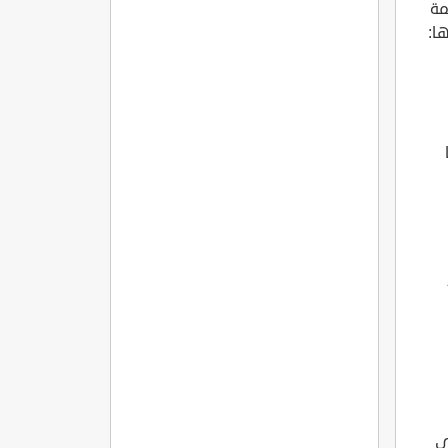
مة
ا:
ى