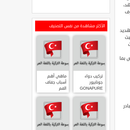
هد،
وف
الأكثر مشاهدة من نفس التصنيف
هديد
بت
حص بما
تركيب دواء
ماهي أهم
جونابيور
أسباب جفاف
GONAPURE
الفم
ودواعي
استخدامه
ادر