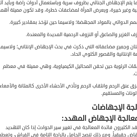
 ما يتم الإجهاض الجنائي بظروف سرية وباستعمال أدوات راضة وبأيد آث
نية وغير خبيرة، ويعرض المرأة لمضاعفات خطرة، وقد تكون مميتة أهمه
مم الدوائي بالمواد المجهضة؛ ولاسيما حين تؤخذ بمقادير كبيرة.
زف الغزير والصاعق أو النزوف الرحمية المديدة والمعندة.
نتان وجميع مضاعفاته التي ذكرت في بحث الإجهاض الإنتاني؛ ولاسيما
 الإنتانية والقصور الكلوي الحاد.
ُّمّات الرئوية حين تحقن المحاليل الكيمياوية، وهي مميتة في معظم
ت.
زق عنق الرحم وانثقاب الرحم وتأذي الأحشاء الأخرى كالمثانة والأمعاء
لونات والمستقيم.
جة الإجهاضات
قد الكثيرون فائدة المعالجة في تغيير سير الحوادث إذا كان التهديد
هاض حقيقياً. ومع ذلك تنصح الحامل بالراحة التامة في الفراش، وتعط