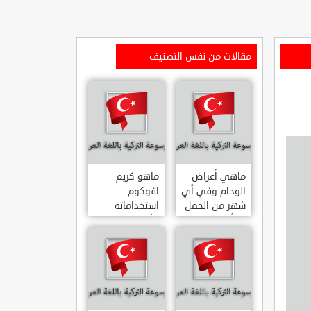
مقالات من نفس التصنيف
ماهي أعراض
ماهو كريم
الوحام وفي أي
افوكوم
شهر من الحمل
استخداماته
يبدأ
وآثاره الجانبية