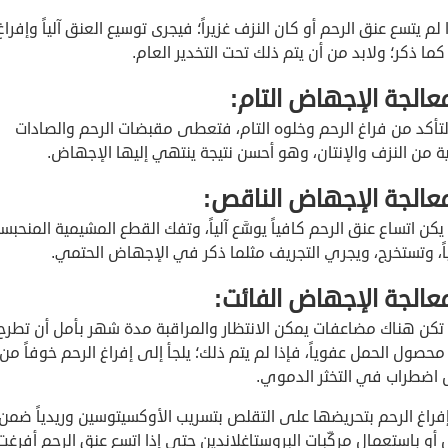
ا لم يتسع عنق الرحم أو كان النزف غزيراً؛ فيجرى توسيع العنق آلياً وإفراغ
كما ذكر؛ ولابد من أن يتم ذلك تحت التخدير العام.
لتأكد من فراغ الرحم وخلوه التام، فتعطى مقبضات الرحم والصادات
ة من النزف والإنتان، وهو أحسن نتيجة ينتهي إليها الإجهاض.
 يكن اتساع عنق الرحم كافياً يوسَّع آلياً، وتفك القطع المشيمية المنحبس
اً، وتستخرج، ويجري التجريف مثلما ذكر في الإجهاض الحتمي.
 تكن هناك مضاعفات يمكن الانتظار والمراقبة مدة شهر بأمل أن تطرح
محصول الحمل عفوياً، فإذا لم يتم ذلك؛ يلجأ إلى إفراغ الرحم خوفاً من
اضطراب في التخثر الدموي.
فراغ الرحم بتحريضها على التقلص بتسريب الأوكسيتوسين وريدياً ضمن
أو باستعمال مركّبات البروستاغلاندين حتى إذا اتسع عنق الرحم أفرغت