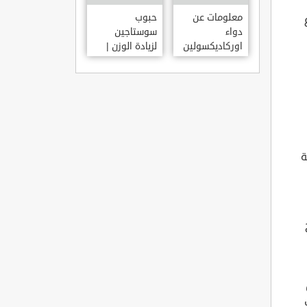
معلومات عن
حبوب
دواء
سوستاجين
اوركاديكسولين
لزيادة الوزن |
ORCHADEXOLINE
دواء سوستاجين
أفضل برشام
للتسمين
ة