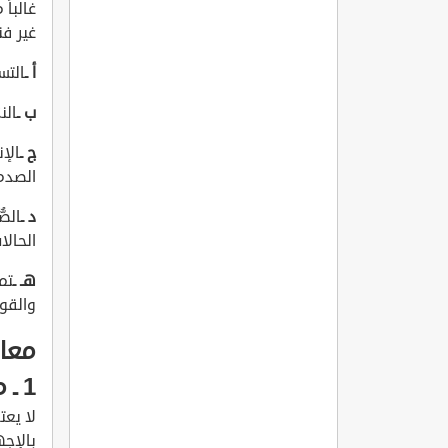
غالباً
غير ف
أ ـ
التس
ب ـ
الن
ج ـ
الإ
الصدمة
د ـ
الص
الحالا
هـ ـ
تم
والقو
معال
1 ـ معالجة الإجهاض المهدد:
لا يعت
بالإج