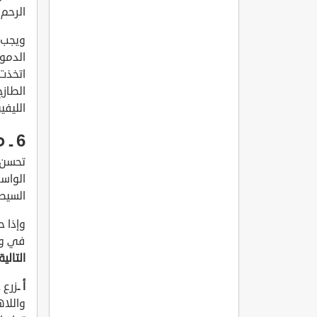
الرحم 
ويجب ق
الدموي
اتخذت 
الطازج
الليفي
6 ـ معالجة الإجهاض الإنتاني:
تحسن 
الواسع
السيطر
وإذا 
في وح
التالية
أ ـ
زرع 
واللا