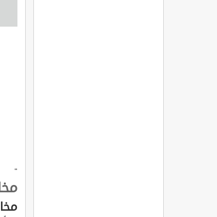
"
مخا
مخا