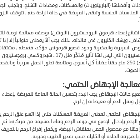
ات وأفضلها (الباربيتوريات) والمسكنات، ومضادات التشنج، ويتجنب الج
 المناسبات الجنسية وتبقى المريضة في حالة الراحة حتى تتوقف النز
.
شائع إعطاء هرمون البروجستيرون (اللوتئين) بوصفه معالجة نوعية للت
اض، ويشك الكثيرون في فائدته. لذلك يجب ألاّ يعطى منوالياً إلا إذا ث
وص السريرية والمخبرية وجود قصور هرموني مؤكد، فتعطى مشتقات
البروجستيرون التي ليس لها تأثير مُذَكِّر مثل (17 ـ هيدروكسي بروجستيرون
المديد) 250 ملغ حقناً عضلياً كل أسبوع، ومتابعة تطور الحمل سريرياً وبالف
لصوت.
ع حالات الإجهاض يجب البدء بتحسين الحالة العامة للمريضة بإعطاء
 ونقل الدم أو معيضاته إن لزم.
إجهاض الحتمي تعطى المريضة المسكنات حتى إذا اتسع عنق الرحم يب
غ الرحم بإدخال الإصبع في جوف الرحم وفك المشيمة من مرتكزها ثم
اجها مع محصول الحمل بمنقاش البيضة، ويكمل إفراغ الرحم بالتجريف
بالمجرفة الحادة أو الكليلة حسب تقدير الطبيب وخبرته.