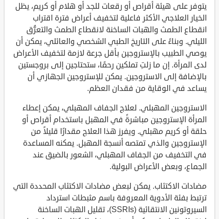
يتوفر على هيئة أقراص أو رقعات للجد أو هلام أو كريم، يظل
الخيار العلاجي الأكثر فاعلية لتخفيف أعراض فترة اقتراب
انقطاع الطمث والهبات الساخنة لانقطاع الطمث والتعرُّق
الليلي. وبناءً على التاريخ الطبي الشخصي والعائلي، يمكن أن
يوصي الطبيب بالإستروجين بأقل جرعة لازمة لتخفيف الأعراض
لدى المرأة. إن ما زلتِ تملكين رحمًا، ستحتاجين إلى بروجستين
بالإضافة إلى الاستروجين. يمكن للإستروجين الجهازي أن
يساعد في الوقاية من فقدان العظم.
الاستروجين المهبلي. لعلاج الجفاف المهبلي، يمكن إعطاء
المرأة الإستروجين مباشرةً في المهبل باستخدام أقراص أو
حلقة أو كريم مهبلي. ويفرز هذا العلاج مقدارًا قليلاً من
الإستروجين والذي تمتصه أنسجة المهبل. يمكنه المساعدة
في التخفيف من الجفاف المهبلي، الشعور بالضيق عند
الجماع، وبعض الأعراض البولية.
مضادات الاكتئاب. يمكن لبعض مضادات الاكتئاب المحددة التي
ترتبط بفئة الأدوية المعروفة باسم مثبطات استرداد
السيروتونين الانتقائية (SSRIs)، تقليل الهبات الساخنة