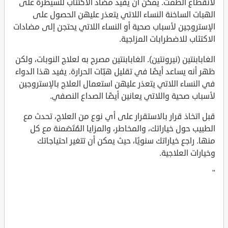
لانقطاع الطمث. يمكن أن يفيد مضاد الاكتئاب للسيطرة على
الهبات الساخنة النساء اللاتي يتعذر عليهن الحصول على
الإستروجين لأسباب صحية أو النساء اللاتي يحتجن إلى مضادات
الاكتئاب للاضطرابات المزاجية.
الغابابنتين (نيرونتين). الغابابنتين مصرح به لعلاج النوبات، ولكن
ظهر أنه يساعد أيضًا في تقليل هبّات الحرارة. يفيد هذا الدواء
في النساء اللاتي يتعذر عليهن استعمال العلاج بالإستروجين
لأسباب صحية واللاتي يعانين أيضًا الصداع النصفي.
قبل اتخاذ قرار بالاستقرار على أي نوع من العلاج، تحدث مع
الطبيب حول خياراتك، والمخاطر، والمزايا المُتَضَمنة مع كل
منها. راجع خياراتك سنويًا، حيث يمكن أن تتغير احتياجاتك
وخيارات العلاجية.
"