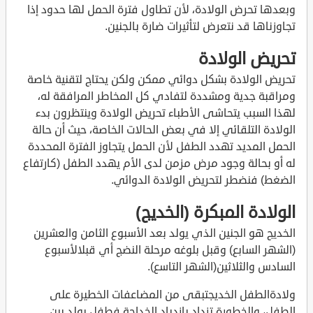
وبعدها تحرض الولادة، لأن تطاول فترة الحمل لها حدود إذا
تجاوزناها قد نتعرض لتأثيرات ضارة بالجنين.
تحريض الولادة
تحريض الولادة بشكل دوائي ممكن ولكن يحتاج لتقنية خاصة
ومراقبة جدية ومشددة لتفادي كل المخاطر المرافقة له،
لهذا السبب يتحاشى الأطباء تحريض الولادة وينتظرون بدء
الولادة التلقائي إلا في بعض الحالات الخاصة، حيث أن حالة
الحمل المديد تهدد الطفل لأن الحمل يتجاوز الفترة المحددة
له أو بحالة وجود مرض مزمن لدى الأم يهدد الطفل (كارتفاع
الضغط) فنضطر لتحريض الولادة الدوائي.
الولادة المبكرة (الخديج)
الخديج هو الجنين الذي يولد بعد الأسبوع الثامن والعشرين
(الشهر السابع) وقبل بلوغه مرحلة النضج أي قبلالأسبوع
السادس والثلاثين(الشهر التاسع).
ولادةالطفل الخديجتبقى من المضاعفات الخطيرة على
الطفل، والخطورة تزداد بإزدياد الخداجة فطفل يولد بين