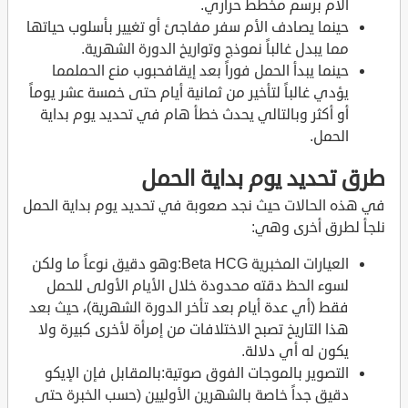
الأم برسم مخطط حراري.
حينما يصادف الأم سفر مفاجئ أو تغيير بأسلوب حياتها
مما يبدل غالباً نموذج وتواريخ الدورة الشهرية.
حينما يبدأ الحمل فوراً بعد إيقافحبوب منع الحملمما
يؤدي غالباً لتأخير من ثمانية أيام حتى خمسة عشر يوماً
أو أكثر وبالتالي يحدث خطأ هام في تحديد يوم بداية
الحمل.
طرق تحديد يوم بداية الحمل
في هذه الحالات حيث نجد صعوبة في تحديد يوم بداية الحمل
نلجأ لطرق أخرى وهي:
العيارات المخبرية Beta HCG:وهو دقيق نوعاً ما ولكن
لسوء الحظ دقته محدودة خلال الأيام الأولى للحمل
فقط (أي عدة أيام بعد تأخر الدورة الشهرية)، حيث بعد
هذا التاريخ تصبح الاختلافات من إمرأة لأخرى كبيرة ولا
يكون له أي دلالة.
التصوير بالموجات الفوق صوتية:بالمقابل فإن الإيكو
دقيق جداً خاصة بالشهرين الأوليين (حسب الخبرة حتى