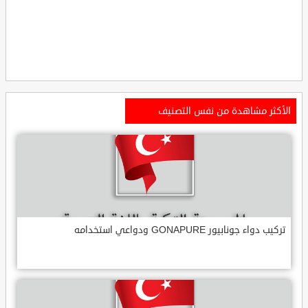
الأكثر مشاهدة من نفس التصنيف
تركيب دواء جونابيور GONAPURE ودواعي استخدامه