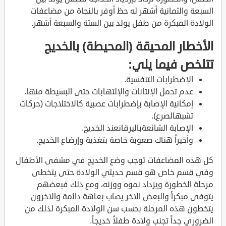
السبعة والثمانية أشهر له حظ أوفر بالنجاة من مضاعفات
الولادة المبكرة من طفل يولد بين الستة والسبعة أشهر.
الأخطار المحيقة (المحيطة) بالخديج
تتلخص فيما يلي:
الإضطرابات التنفسية.
عدم تحمل الإنتانات والإلتهابات حتى البسيطة منها.
إمكانية الإصابة بإضطرابات عصبية كالاختلاجات (حركات
تشبهالصرع).
الإصابة الشائعةباليرقانعند الخديج.
وأخيراً هناك صعوبة خاصة بتغذية وإرضاع الخديج.
كل هذه المضاعفات توجب وضع الخديج في مشفى الأطفال
وفي قسم خاص هو قسم حديثي الولادة حتى يتخطى
مرحلة الخطورة ويزداد نموه ووزنه، ومع ذلك فبعضهم
يتوفى مبكراً والبعض الاخر يصاب بعاهة دائمة والاخرون
يتخطون هذه المرحلة بحسب سن الولادة المبكرة لذلك من
الضروري جداً تجنب ولادة طفلاً خديجاً.