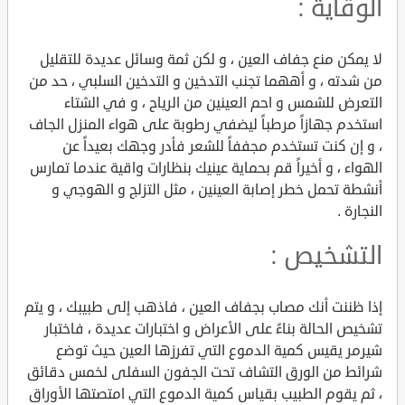
الوقاية :
لا يمكن منع جفاف العين ، و لكن ثمة وسائل عديدة للتقليل
من شدته ، و أههما تجنب التدخين و التدخين السلبي ، حد من
التعرض للشمس و احم العينين من الرياح ، و في الشتاء
استخدم جهازاً مرطباً ليضفي رطوبة على هواء المنزل الجاف
، و إن كنت تستخدم مجففاً للشعر فأدر وجهك بعيداً عن
الهواء ، و أخيراً قم بحماية عينيك بنظارات واقية عندما تمارس
أنشطة تحمل خطر إصابة العينين ، مثل التزلج و الهوجي و
النجارة .
التشخيص :
إذا ظننت أنك مصاب بجفاف العين ، فاذهب إلى طبيبك ، و يتم
تشخيص الحالة بناءً على الأعراض و اختبارات عديدة ، فاختبار
شيرمر يقيس كمية الدموع التي تفرزها العين حيث توضع
شرائط من الورق التشاف تحت الجفون السفلى لخمس دقائق
، ثم يقوم الطبيب بقياس كمية الدموع التي امتصتها الأوراق