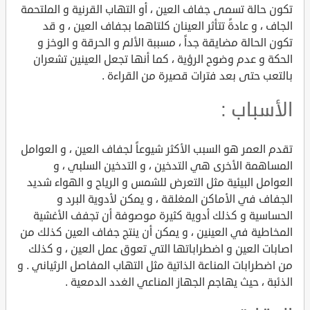
تكون حالة تسمى جفاف العين ، أو التهاب القرنية و الملتحمة
الجاف ، و عادةً تتأثر العينان كلتاهما بجفاف العين ، و قد
تكون الحالة مضايقة جداً ، مسببة الألم و الحرقة و الوخز و
الحكة و عدم وضوح الرؤية ، كما أنها تجعل العينين تشعران
بالتعب حتى بعد فترات قصيرة من القراءة .
الأسباب :
تقدم العمر هو السبب الأكثر شيوعاً لجفاف العين ، و العوامل
المساهمة الأخرى هي التدخين ، و التدخين السلبي ، و
العوامل البيئية مثل التعرض للشمس و الرياح و الهواء شديد
الجفاف في الأماكن المغلقة ، و يمكن لأدوية البرد و
الحساسية و كذلك أدوية كثيرة موصوفة أن تجفف الأغشية
المخاطية في العينين ، و يمكن أن ينتج جفاف العين كذلك من
اصابات العين و اضطراباتها التي تعوق عمل العين ، و كذلك
من اضطرابات المناعة الذاتية مثل التهاب المفاصل الرثياني . و
الذئبة ، حيث يهاجم الجهاز المناعي الغدد الدمعية .