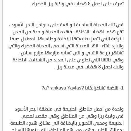
تعرف على اجمل 8 هضاب في ولاية ريزا الخضراء
في تلك المدينة الساحلية الواقعة على سواحل البحر الأسود ،
تقع هذه الهضاب الاخاذة ، فهذه المدينة واحدة من المدن
التركية التي تتميز بطبيعتها الاخاذة وطقسها المعتدل صيفا
والبارد شتاء ، انها المدينة التي تسمى المدينة الخضراء والتي
تشتهر بزراعة الشاي والتي تسابه مزارعها مزارع سيلان ،
وهي ذاتها التي تحتوي على العديد من الشلالات الالخاذة
واليك اجمل 8 هضاب في مدينة ريزا .
1- هضبة تشاغرانكايا ?a?rankaya Yaylas?
واحدة من اجمل مناطق الطبيعة في منطقة البحر الأسود
في ولاية ريزا وهي من المناطق وهي مقصد لمحبي
الطبيعة ومحبي التصوير بالإضافة الى عشاق هدوء الطبيعة
بجمالها الخلاب وهي من اهم المناطق التي يزورها السياح