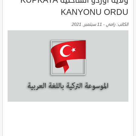
ولاية اوردو الساحلية KÜPKAYA
KANYONU ORDU
الكاتب:
رامي
-
11 سبتمبر, 2021