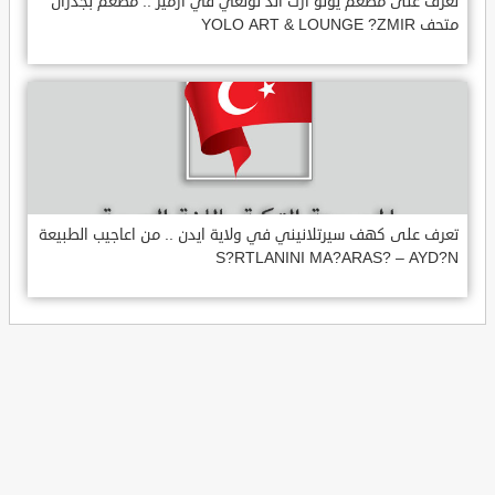
تعرف على مطعم يولو ارت اند لونغي في ازمير .. مطعم بجدران
متحف YOLO ART & LOUNGE ?ZMIR
تعرف على كهف سيرتلانيني في ولاية ايدن .. من اعاجيب الطبيعة
S?RTLANINI MA?ARAS? – AYD?N