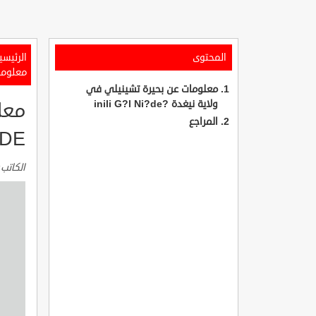
المحتوى
الرئيسي
معلومات 
معلومات عن بحيرة تشينيلي في
ولاية نيغدة ?inili G?l Ni?de
معل
المراجع
?DE
الكاتب