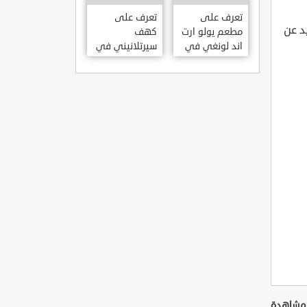
KILISESI
HATAY
تعرف على
تعرف على
يد عن
مطعم يولو ارت
كهف
اند لونغي في
سيرتلانيني في
ازمير .. مطعم
ولاية ايدن .. من
بجدران متحف
اعاجيب الطبيعة
S?RTLANINI
YOLO ART &
MA?ARAS? –
LOUNGE ?
AYD?N
ZMIR