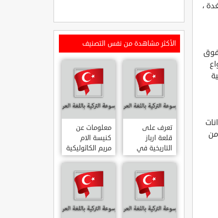
ولاية نيغدة ،
الأكثر مشاهدة من نفس التصنيف
ا انها تقع على ارتفاع 2.600 متر فوق
اع
ة
نات
تعرف على
معلومات عن
من
قلعة ارباز
كنيسة الام
التاريخية في
مريم الكاثوليكية
ولاية ايدن.. من
في هاتي .. من
القلاع الدولة
معالم المدينة
العثمانية
التاريخية
ARPAZ
والدينية
MERYEM ANA
KALESI AYDIN
KATOLIK