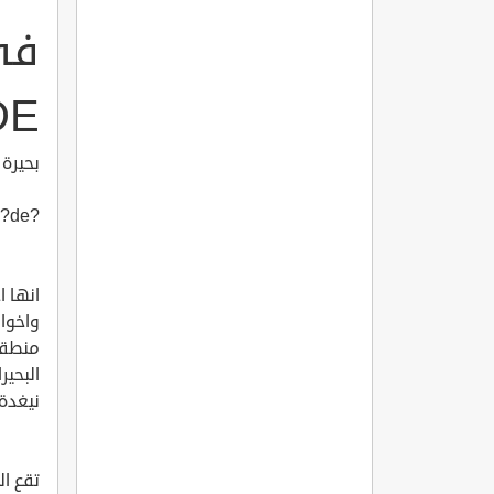
DE
بحيرة
?inili G?l- Ni?de
انها ا
واخوار
منطقة
البحير
نيغدة.
تقع ال