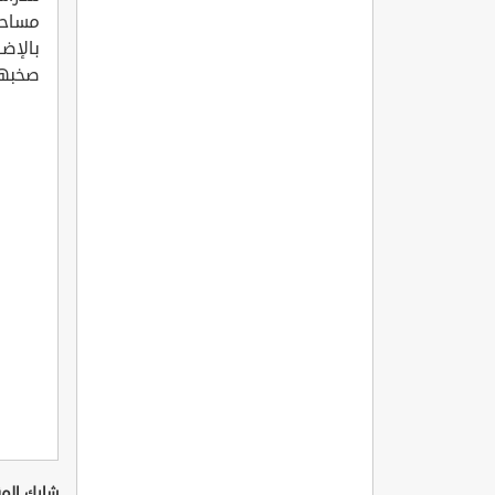
مساحات
بالإضا
صخبها
شارك المق