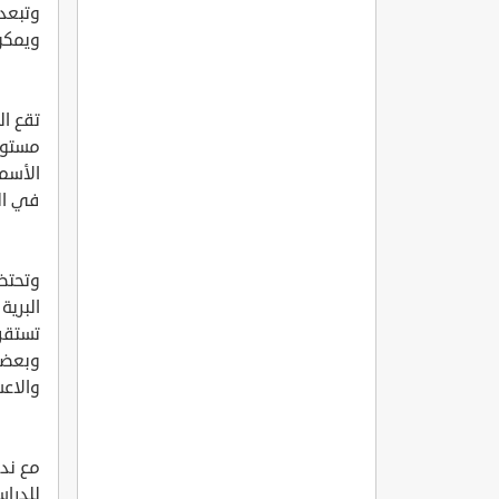
ويمكن 
مستوى 
الأسم
في ال
وتحتضن
البرية
تستقر 
وبعضها
والاعش
مع ندر
للدراس