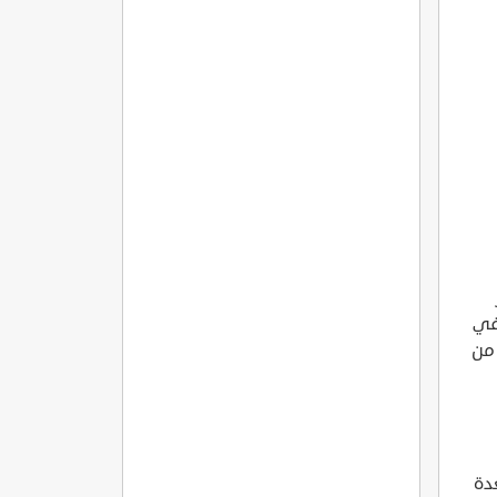
 في
 من
غدة