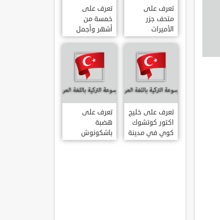
تعرف على
تعرف على
متحف جزر
خمسة من
الأميرات
أشهر وأجمل
ADALAR
قصور اسطنبول
MÜZESI
تعرف على خليج
تعرف على
اكتور كوتشوك
هضبة
كوي في مدينة
باشكونوش
داتشا الساحلية
الطبيعية في
AKTUR
مدينة كهرمان
KÜÇÜK KOY –
مرعش التركية
BA?KONU?
DATÇA
YAYLAS?
KAHRAMANMARA?