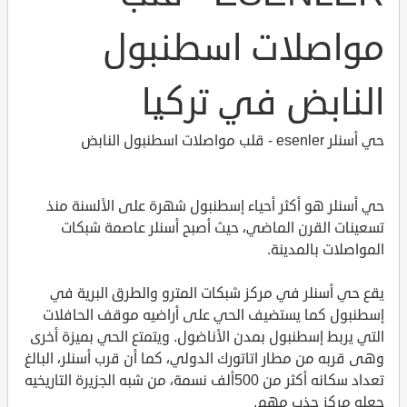
مواصلات اسطنبول
النابض في تركيا
حي أسنلر esenler - قلب مواصلات اسطنبول النابض
حي أسنلر هو أكثر أحياء إسطنبول شهرة على الألسنة منذ
تسعينات القرن الماضي، حيث أصبح أسنلر عاصمة شبكات
المواصلات بالمدينة.
يقع حي أسنلر في مركز شبكات المترو والطرق البرية في
إسطنبول كما يستضيف الحي على أراضيه موقف الحافلات
التي يربط إسطنبول بمدن الأناضول. ويتمتع الحي بميزة أخرى
وهى قربه من مطار اتاتورك الدولي، كما أن قرب أسنلر، البالغ
تعداد سكانه أكثر من 500ألف نسمة، من شبه الجزيرة التاريخيه
جعله مركز جذب مهم.