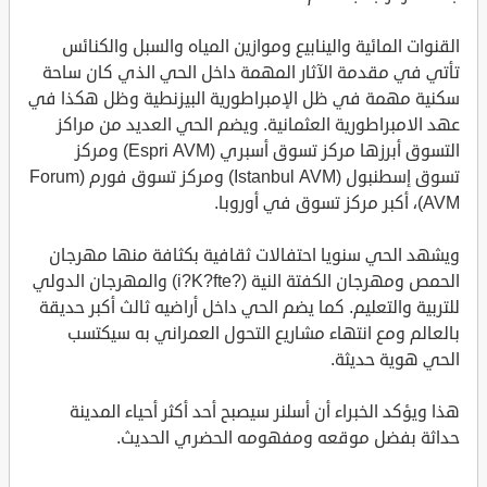
القنوات المائية والينابيع وموازين المياه والسبل والكنائس
تأتي في مقدمة الآثار المهمة داخل الحي الذي كان ساحة
سكنية مهمة في ظل الإمبراطورية البيزنطية وظل هكذا في
عهد الامبراطورية العثمانية. ويضم الحي العديد من مراكز
التسوق أبرزها مركز تسوق أسبري (Espri AVM) ومركز
تسوق إسطنبول (Istanbul AVM) ومركز تسوق فورم (Forum
AVM)، أكبر مركز تسوق في أوروبا.
ويشهد الحي سنويا احتفالات ثقافية بكثافة منها مهرجان
الحمص ومهرجان الكفتة النية (?i?K?fte) والمهرجان الدولي
للتربية والتعليم. كما يضم الحي داخل أراضيه ثالث أكبر حديقة
بالعالم ومع انتهاء مشاريع التحول العمراني به سيكتسب
الحي هوية حديثة.
هذا ويؤكد الخبراء أن أسلنر سيصبح أحد أكثر أحياء المدينة
حداثة بفضل موقعه ومفهومه الحضري الحديث.