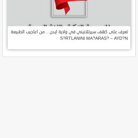
تعرف على كهف سيرتلانيني في ولاية ايدن .. من اعاجيب الطبيعة
S?RTLANINI MA?ARAS? – AYD?N