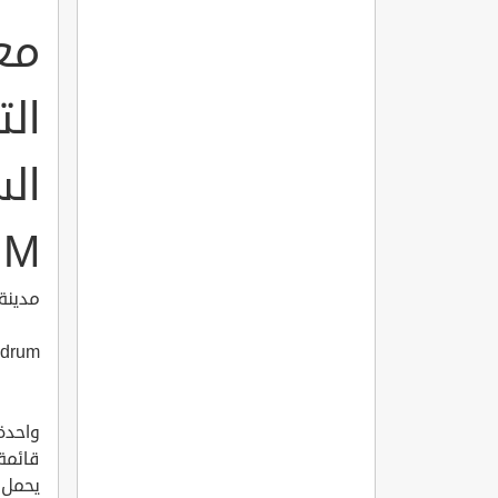
مع
الت
UM
مدينة 
odrum
واحدة 
قائمة 
يحمل ا