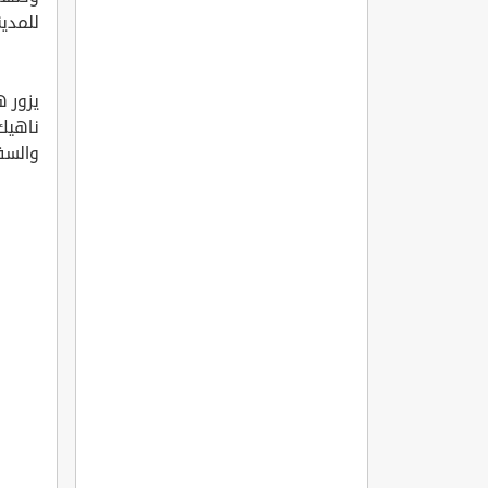
للمدين
يزور ه
ناهيك
والسف