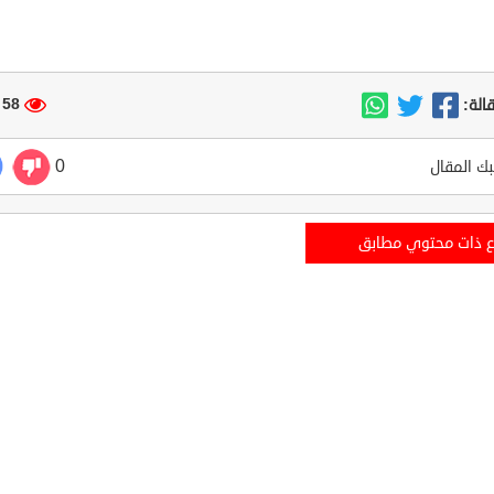
58 مشاهدة
الة:
0
ك المقال
ع ذات محتوي مطابق