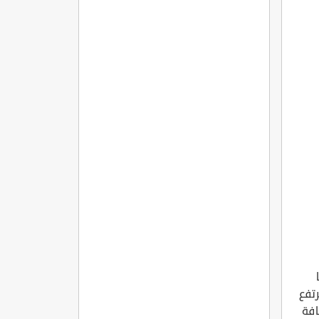
تفع
افة