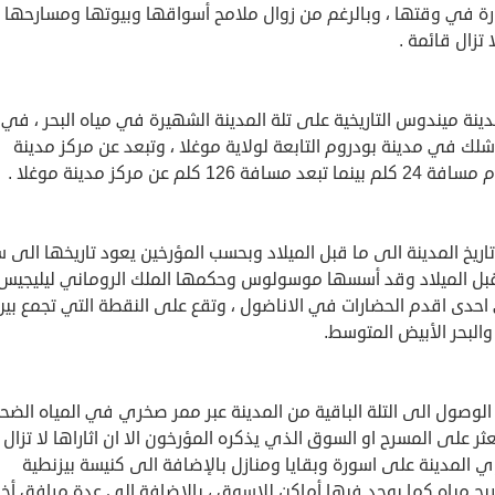
رة في وقتها ، وبالرغم من زوال ملامح أسواقها وبيوتها ومسارحها ا
ا تزال قائمة .
ينة ميندوس التاريخية على تلة المدينة الشهيرة في مياه البحر ، في 
ك في مدينة بودروم التابعة لولاية موغلا ، وتبعد عن مركز مدينة
ا تبعد مسافة 126 كلم عن مركز مدينة موغلا .
اريخ المدينة الى ما قبل الميلاد وبحسب المؤرخين يعود تاريخها الى 
6 قبل الميلاد وقد أسسها موسولوس وحكمها الملك الروماني ليليجيس
حدى اقدم الحضارات في الاناضول ، وتقع على النقطة التي تجمع بين
البحر الأبيض المتوسط.
لوصول الى التلة الباقية من المدينة عبر ممر صخري في المياه الضحل
ثر على المسرح او السوق الذي يذكره المؤرخون الا ان اثاراها لا تزال 
 المدينة على اسورة وبقايا ومنازل بالإضافة الى كنيسة بيزنطية
ج مياه كما يوجد فيها أماكن للاسوق ، بالإضافة الى عدة مرافق أخ