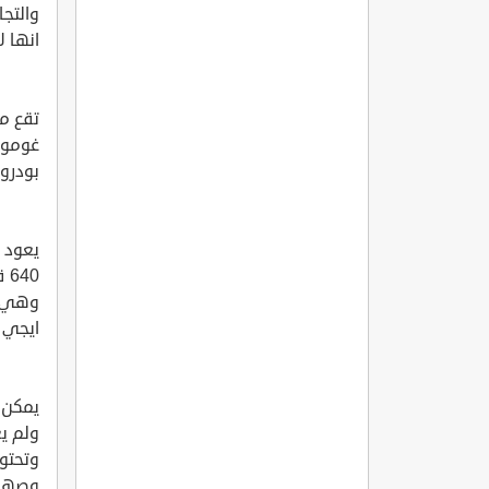
والتجا
انها ل
تقع مد
غوموشل
بودروم مسافة 24 كلم بينم
يعود ت
40
وهي ا
ايجي و
يمكن ا
ولم يع
وتحتوي
وصهري