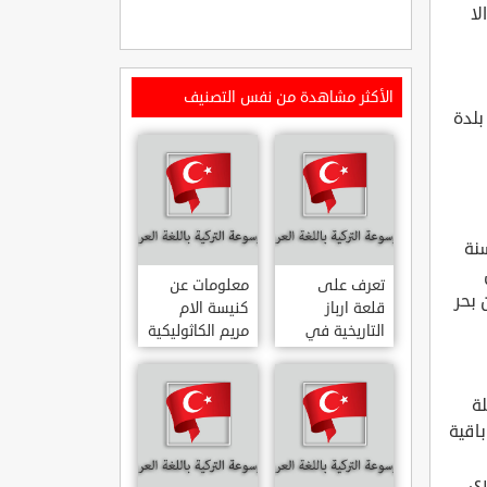
لا
الأكثر مشاهدة من نفس التصنيف
بلدة
سنة
تعرف على
معلومات عن
 بحر
قلعة ارباز
كنيسة الام
التاريخية في
مريم الكاثوليكية
ولاية ايدن.. من
في هاتي .. من
القلاع الدولة
معالم المدينة
العثمانية
التاريخية
ة
ARPAZ
والدينية
باقية
MERYEM ANA
KALESI AYDIN
KATOLIK
رى