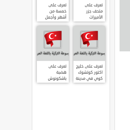
تعرف على
تعرف على
متحف جزر
خمسة من
الأميرات
أشهر وأجمل
ADALAR
قصور اسطنبول
MÜZESI
تعرف على خليج
تعرف على
اكتور كوتشوك
هضبة
كوي في مدينة
باشكونوش
داتشا الساحلية
الطبيعية في
AKTUR
مدينة كهرمان
KÜÇÜK KOY –
مرعش التركية
BA?KONU?
DATÇA
YAYLAS?
KAHRAMANMARA?