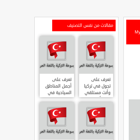
مقالات من نفس التصنيف
Myndos Ant
تعرف على
تعرف على
تجول في تركيا
أجمل المناطق
وأنت مستلقي
السياحية في
على أريكتك
اسطنبول
..السياحة
المشهورة في
الافتراضية.
تركيا