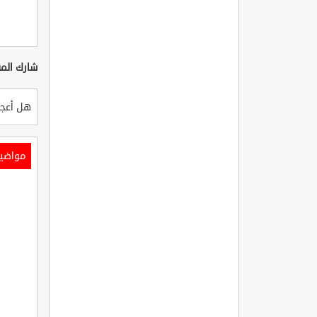
شارك المق
هل أعجب
مواضي