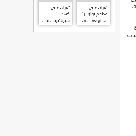
KILISESI
.
HATAY
تعرف على
تعرف على
مطعم يولو ارت
كهف
اند لونغي في
سيرتلانيني في
ازمير .. مطعم
ولاية ايدن .. من
ة
بجدران متحف
اعاجيب الطبيعة
ياحة
S?RTLANINI
YOLO ART &
MA?ARAS? –
LOUNGE ?
AYD?N
ZMIR