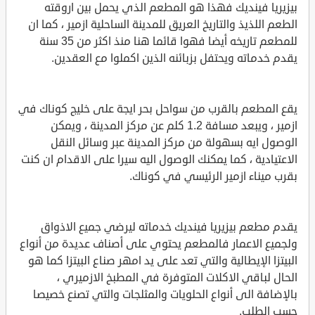
بيزيريا فينديك فهذا هو المطعم الذي يحمل بين اروقته
الطعم اللذيذ والتاريخ العريق للمدينة الساحلية ازمير ، كما ان
للمطعم تاريخه أيضا فهوا قائما هنا منذ اكثر من 35 سنة
يقدم خدماته ويحتفل بزبائنه الذين اكملوا مع العقدين.
يقع المطعم بالقرب من سواحل بحر ايجة على خليج كوناك في
ازمير ، ويبعد مسافة 1.2 كلم عن مركز المدينة ، ويمكن
الوصول ايه بسهولة من مركز المدينة عبر وسائل النقل
الاعتيادية ، كما يمكنك الوصول اليه سيرا على الاقدام ان كنت
بقرب ميناء ازمير الرئيسي في كوناك.
يقدم مطعم بيزيريا فينديك خدماته ليرضي جميع الاذواق
ولجميع الاعمار فالمطعم يحتوي على أصناف عديدة من أنواع
البيتزا الإيطالية والتي تعد على يد امهر صناع البيتزا كما هو
الحال لباقي الاكلات المتوفرة في المطبخ الازميري ،
بالإضافة الى أنواع الحلويات والمثلجات والتي تصنع خصيصا
حسب الطلب.