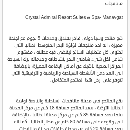
مانافجات
Crystal Admiral Resort Suites & Spa- Manavgat
هو منتجع وسبا دولي فاخر بفندق وخدمات 5 نجوم مع اجنحة
مميزة ، انه احد منتجعات لؤلؤة البحر المتوسط انطاليا التي
تحتوي كل متطلبات السائح ليقضي فيه عطلته ، مفهوم
شامل لكل شيء شاطئ البحر بنشاطاته وخدماته برك السباحة
المراكز الصحية ناهيك عن أماكن الإقامة المميزة، بالإضافة
الى العد دمن الأنشطة السياحية والرياضية والترفيهية التي
تتوفر على ارض هذا المنتجع المتكامل .
يقع المنتجع في مدينة مانافجات الساحلية والتابعة لولاية
انطاليا التركية ، يبعد المنتجع مسافة 18 كلم عن مركز المدينة
بينما يبعد مسافة 85 كلم عن مركز مدينة انطاليا ، بالإضافة
الى وقوعه على مسافة 80 كلم عن مطار انطاليا ، كما انه
يبعد مسافة 20 كلم عن محطة حافلات مدينة مانافجات .