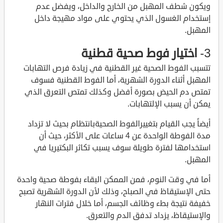
ويكون شطف المهبل من الخارج والداخل، ويفضل عدم
إستخدام الغسول الذي يحتوي على مواد مهيجة داخل
المهبل.
3-
اختيار فوط صحية قطنية
تتسبب الفوط الصحية غير القطنية في زيادة فرص التهابات
المهبل أثناء الدورة الشهرية، أما الفوط القطنية فسوف
تمتص دم الحيض بصورة أفضل وكذلك تمتص التعرق الذي
يمكن أن يسبب الإلتهابات.
أيضاً يجب القيام بتغييرالفوط الصحيةبانتظام بحيث لا تزداد
مدة الفوطة الواحدة عن 4 ساعات على الأكثر، حيث أن
استخدامها لفترة طويلة سوف يسبب تكاثر البكتيريا في
المهبل.
أما في وقت النوم، فمن الممكن البقاء بفوطة صحية واحدة
حتى الإستيقاظ في الصباح، وذلك لأن الدورة الشهرية تصبح
خفيفة نتيجة بطء وظائف الجسم، أما خلال فترات النهار
والإستيقاظ، يزداد تدفق الدم والتعرق.