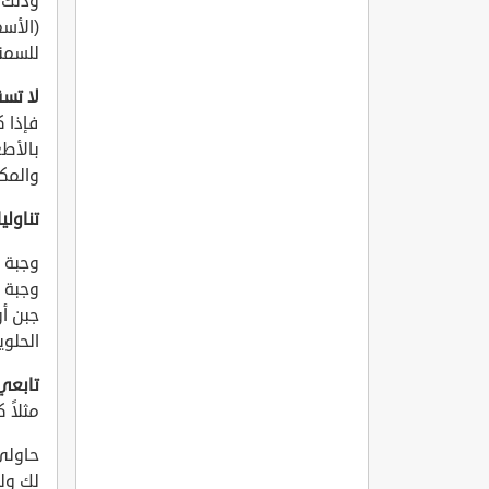
وذلك ب
(الأس
للسمن
لا تسق
فإذا 
بالأطع
والمك
تناولي
وجبة ا
وجبة 
جبن أو
الحلوي
تابعي
مثلاً 
حاولي
لك ولل