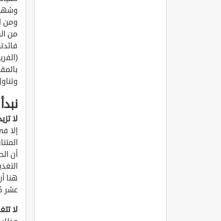
وشهيتك
ومن ا
من الم
فائدته
(الفري
بالمقا
وتناو
نبدأ
لا تزي
إلا في
المتنا
أن الح
التغذي
هنا أن
عشر كي
لا تت