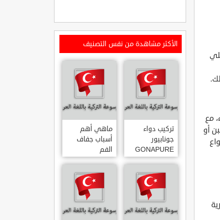
الأكثر مشاهدة من نفس التصنيف
لي
ك.
، مع
تركيب دواء
ماهي أهم
ن أو
جونابيور
أسباب جفاف
اع
GONAPURE
الفم
ودواعي
استخدامه
ية