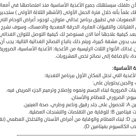
أن طفلك سيستهلك جميع الأغذية الأساسية منذ امتصاصها في أمعائ
 علماً بأنه خلال فترة الحمل الأولى (الأشهر الثلاثة الأولى ) ستجدين
لصعوبات في تطبيق برنامج غذائي متوازن، لوجود أعراض الوحام التي
لغثيانات والتقيؤات العابرة، الحرقة المعدية والامساك، وسوف نشرح 
عد كيفية علاجها أما الان فسنوضح لك كيفية التوصل للتوازن الغذائي
ب بدون مشقة كبيرة، ويتم ذلك باتباع النصائح الغذائية التالية: يجب أن
غذائك الأنواع الثلاث الرئيسية من الأغذية: الأغذية الأساسية، الضرورية
دة، بالإضافة إلى نصائح تخص المشروبات.
ة الأساسية:
غذية التي تحتل المكان الأول ببرنامج التغذية:
 والجبن:يحتويان على:
ينات الضرورية لبناء الجسم ونموه وإصلاح وترميم الجزء المريض فيه.
سيوم: الضروري للعظام والأسنان.
 وطري، صحة العينين.
وقاية من التقلصات والتشنجات العضلية.
فيتامين D: لبناء العظام والوقاية من أمراض الأسنان والتخلخل العظمي (
ب الكالسيوم بفيتامين D).