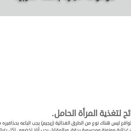
ح لتغذية المرأة الحامل.
اقع ليس هناك نوع من الطرق الغذائية (ريجيم) يجب اتباعه بحذافيره م
 غذائية موزونة ومحسوبة بدقة، وبالمقابل يجب أنلا تخضعي لكل رغبا