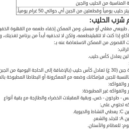
ة المناسبة من الحليب والجبن
 شرب الحليب:
طبيعي مغلي أو مبستر، ومن الممكن إخفاء طعمه مع القهوة الخفي
اكاو إذا كنت لا تتقبلينطعمه، ولكن لا تحذفيه أبداً من برنامج تغذيتك،
ت القصوى من الممكن الاستعاضة عنه بـ:
لرائب:
بن يعادل كأس حليب.
بالإضافة إلى الحاجة اليومية من الجبن).
النسبة للجبن فبإمكانك وضعه مع المعكرونة أو البطاطا المطبوخة بالف
 والفواكه:
 والفواكه غير المطبوخة:
 - طرخون - خس، وبقية المقبلات الخضراء والطازجة مع بقية أنواع
كه تحتوي على:
ط والحيوية.
 والشعر.
وم: للعظام والأسنان.