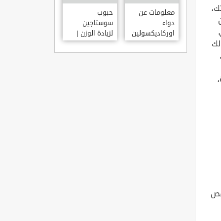
ك،
معلومات عن
حبوب
دواء
سوستاجين
اوركاديكسولين
لزيادة الوزن |
لك
ORCHADEXOLINE
دواء سوستاجين
أفضل برشام
للتسمين
،
نقص