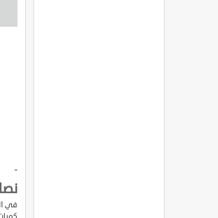
"
نصائ
في الو
كميات