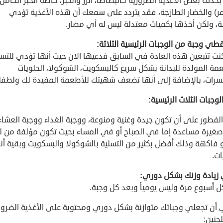
حذف بعض الأغذية الضرورية كالبطاطا، الرز والخبز، خاصة الخبز الكامل
مر) والخضار الطازجة، فقد يتردد على سمعك أن هذه الأغذية تؤدي
ة، ولكن أخذها بكميات معتدلة ليس له أي مضار.
طي وجبة من الوجبات الرئيسية الثلاثة:
كنت تتبعين هذه العادة في السابق فدعيها الان حيث أنها تؤدي للتس
مة المولدة للبدانة بشكل سريع كالبسكويت، الشوكولا، الحلويات
سرات، بالإضافة إلى أنها تضعف شهيتك للأطعمة المفيدة لك ولطفل
الوجبات الثلاث الرئيسية:
لفطور على أن تكون جيدة وغنية ومنوعة، ووجبة الغداء ووجبة العشاء
صغيرة مساعدة إما في الصباح أو في المساء بحيث تكون مؤلفة من لب
 فاكهة وذلك أفضل بكثير من التسلية بالشوكولا والبسكويت وبقية أنو
ات.
 زيادة وزنك بشكل دوري:
كل أسبوع مرة وليس يومياً وبعد كل وجبة.
 أن تجعلي وجباتك متوازنة بشكل دوري ومحتوية على الأغذية الضرور
جنين: