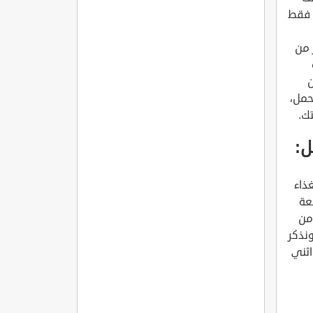
ع فقط
 من
ن
حمل،
ك.
ل:
ذاء
عة
من
ونذكر
اثني