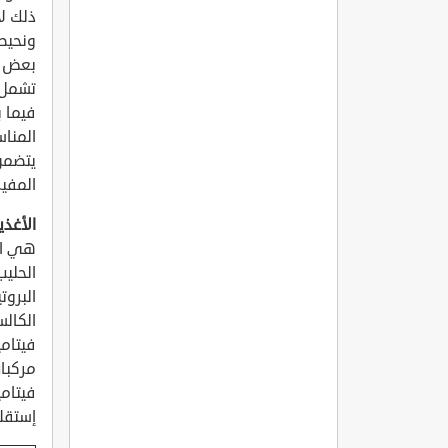
ذلك ل
ونحيطك
بعض ا
تشمل ا
فيما ب
المناس
يتضمن 
المفي
الأغذي
هي الأ
الحليب
البروت
الكال
فيتامين A: للحصول على جلد رقيق وناعم
مركبات فيتامين B: لل
إستقلا