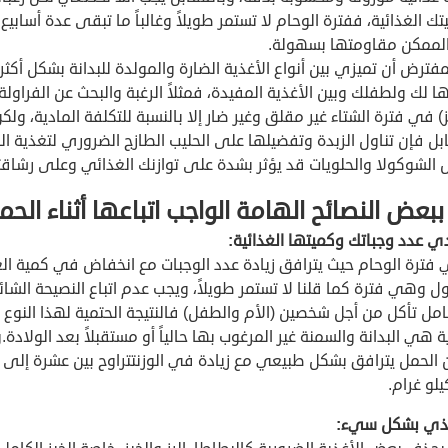
 الغذائية، ففترة الوحام لا تستمر طويلاً وغالباً ما تبقى عدة أسابي
لممكن مقاومتها بسهولة.
فترض أن تميزي بين أنواع الأغذية الضارة والمولدة للبدانة بشكل أكثر
ا لك ولطفلك وبين الأغذية المفيدة، فمثلاً الرغبة والبحث عن الفراولة
ز) في فترة الشتاء غير مقلق وغير ضار إلا بالنسبة للتكلفة المادية، ولك
بل فإن تناول الزبدة وتفضيلها على الحليب الطازج الضروري لتغذية ال
ل الشوكولا والحلويات قد يؤثر بشدة على توازنك الغذائي وعلى رشاقت
 ببعض النصائح الهامة الواجب اتباعها أثناء الحم
دي عدد وجباتك وكميتها الغذائية:
 فترة الوحام حيث يترافق زيادة عدد الوجبات مع انخفاض في كمية الغ
ول وهي فترة كما قلنا لا تستمر طويلاً، ويجب عدم اتباع النصيحة الشائ
امل تأكل من أجل شخصين (الأم والطفل) فالنتيجة الحتمية لهذا النوع 
ة هي البدانة والسمنة غير المرغوب بها حالياً أو مستقبلاً بعد الولادة.
 الحمل يترافق بشكل طبيعي مع زيادة في الوزنتتراوح بين عشرة إلى 
لو غرام.
غذي بشكل سيء: