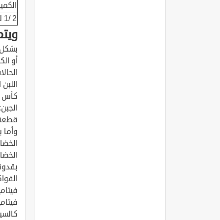
الكمي
2 /1 ليتر حليب يومياً وقطعتين من الجبن أي حوالي 50 غرام يومياً.
ويتم
بشكل 
أو الك
الحالا
اللبن ا
كأس ل
الجبن:
قطعة جبن (30 غ) تعادل كأس حليب (
وأما ب
الخضار
الخضار
بقدونس
الفوا
فيتامين C: يعطي النشا
فيتامين A: للجلد
كالسي