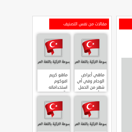
مقالات من نفس التصنيف
ماهي أعراض
ماهو كريم
الوحام وفي أي
افوكوم
شهر من الحمل
استخداماته
يبدأ
وآثاره الجانبية