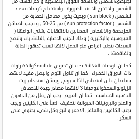
تجنبضوءالشمس والاشعة الفوق البنفسجية واحم نفسك من
الشمس ولا تخرج الا عند الضرورة , واستخدام كريمات مضاد
للشمس ( sun block ) وبحيث يكون معامل الحماية من
الشمس ( sun protection factor ) من 25-50 , و تجنب الاماكن
المزدحمة والاشخاص المصابين بالالتهابات بشتى انواعها (
الفيروسية والبكتيرية ) وذلك لتجنب الاصابة بالالتهابات وتنصح
السيدات بتجنب اقراص منع الحمل لانها تسبب تدهور الحالة
وتفاقمها .
كما ان الوجبات الغذائية يجب ان تحتوي علىالسمكوالخضراوات
ذات الاوراق الخضراء , كما ان تناول الثوم والبصل مفيد لانهما
يساعدان على امتصاص الكالسيوم , ويمكن اسنخدام زيت
الزيتونوالسمكوالاوميغا 3 لانهما مصادر جيدة للاحماض
الدهنية الاساسية , كما ان المريض يجب ان يقلل من الدهون
والملح والبروتينات الحيوانية لتخفيف العبأ على الكليتين ويجب
تجنب الكافيين والفلفل الاحمر والتبغ وكل شيء يحتوي على
السكر .