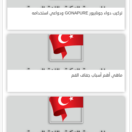
تركيب دواء جونابيور GONAPURE ودواعي استخدامه
ماهي أهم أسباب جفاف الفم