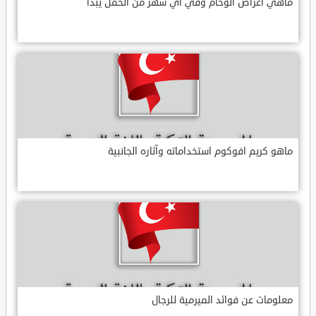
ماهي أعراض الوحام وفي أي شهر من الحمل يبدأ
ماهو كريم افوكوم استخداماته وآثاره الجانبية
معلومات عن فوائد الميرمية للرجال