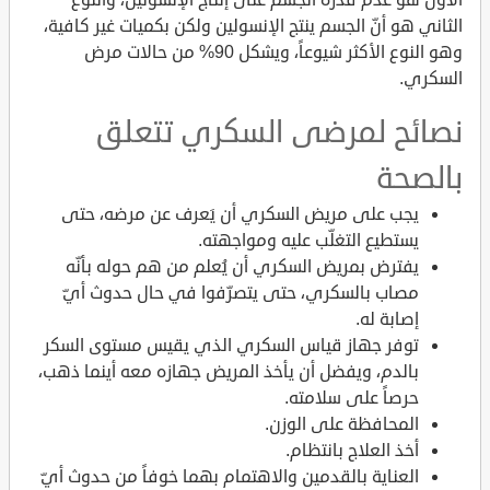
الثاني هو أنّ الجسم ينتج الإنسولين ولكن بكميات غير كافية،
وهو النوع الأكثر شيوعاً، ويشكل 90% من حالات مرض
السكري.
نصائح لمرضى السكري تتعلق
بالصحة
يجب على مريض السكري أن يَعرف عن مرضه، حتى
يستطيع التغلّب عليه ومواجهته.
يفترض بمريض السكري أن يُعلم من هم حوله بأنّه
مصاب بالسكري، حتى يتصرّفوا في حال حدوث أيّ
إصابة له.
توفر جهاز قياس السكري الذي يقيس مستوى السكر
بالدم، ويفضل أن يأخذ المريض جهازه معه أينما ذهب،
حرصاً على سلامته.
المحافظة على الوزن.
أخذ العلاج بانتظام.
العناية بالقدمين والاهتمام بهما خوفاً من حدوث أيّ