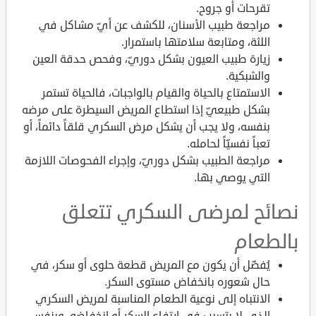
تقرحات أو جروح.
مراجعة طبيب الأسنان، للكشف عن أيّ مشاكل في
اللثة، ومتابعة سلامتها باستمرار.
زيارة طبيب العيون بشكل دوريّ، وفحص حدقة العين
والشبكية.
الاستمتاع بالحياة والقيام بالواجبات، فالحياة تستمر
بشكل طبيعيّ إذا استطاع المريض السيطرة على مرضه
بنفسه، ولا يجب أن يشكل مرض السكري قلقاً دائماً، أو
تعباً نفسيّاً لحامله.
مراجعة الطبيب بشكل دوريّ، وإجراء الفحوصات اللازمة
التي يوصي بها.
نصائح لمرضى السكري تتعلق
بالطعام
يُفضّل أن يكون مع المريض قطعة حلوى أو سكر، في
حال شعوره بانخفاض مستوى السكر.
الانتباه إلى نوعية الطعام المناسبة لمريض السكري
الذي لا يتسبب في ارتفاع السكر أو انخفاضه، وبنفس