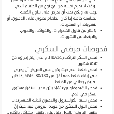
الوقت لا يحرم نفسه من أيّ نوع من الطعام الذي
يرغب به، ولكن يجب أن يحرص على تناول الكمية
المناسبة خاصة إذا كان الطعام يحتوي على الدهون، أو
النشويات، أو السكريات.
الإكثار من تناول الخضراوات، والفواكه، واللحوم،
والابتعاد عن النشويات.
فحوصات مرضى السكري
فحص السكر التراكميHbA1c، والذي يتمّ إجراؤه كلّ
ثلاثة شهور.
فحص ضغط الدم حيث يكون على المريض أن يحرص
على إبقاء ضغط دمه أقلّ من 80/130، خاصّة إذا كان
المريض يعاني من الضغط.
فحص الهيموغلوبينA1cإذ يبيّن مدى استقرارمستوى
السكر في الدم.
فحص نسبة الكولسترول والدهون ثلاثية الجليسريدات.
فحص البول للتحقّق من جودة البروتين فيه، حيث إنّ
ظهور البروتين بالبول دليل على ظهور مشاكل بالكلى.