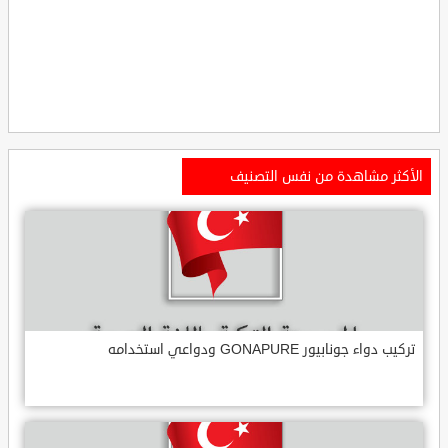
الأكثر مشاهدة من نفس التصنيف
تركيب دواء جونابيور GONAPURE ودواعي استخدامه