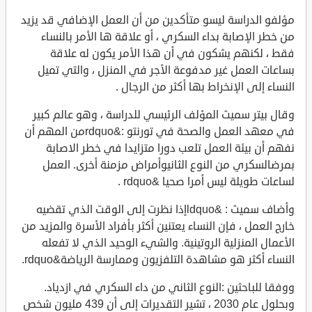
مؤلفو الدراسة ليسو متأكدين من أن العمل الإضافي قد يزيد
من خطر الإصابة بداء السكري ، أو علاقة ها الأمر بالنساء
فقط ، لكنهم يشكون في أن هذا الأمر يكون له علاقة
بساعات العمل غير مدفوعة الأجر في المنزل ، والتي تميل
النساء إلى الإنخراط بها أكثر من الرجال .
وقال بيتر سميث المؤلف الرئيسي للدراسة ، وهو عالم كبير
في معهد العمل والصحة في تورنتو :&rdquoمن المهم أن
نفهم أن بيئة العمل تلعب دورا متزايدا في خطر الاصابة
بمرضالسكري من النوع الثانيوأمراض مزمنة أخرى. العمل
لساعات طويلة ليس أمرا صحيا &rdquo .
وأضاف سميث : &ldquoإذا نظرت إلى الوقت الذي تقضيه
خارج العمل ، فإن النساء يعتنين أكثر بأفراد الأسرة والمزيد من
الأعمال المنزلية الروتينية. والشيء الوحيد الذي لا تفعله
النساء أكثر هو مشاهدة التلفزيون وممارسة الرياضة&rdquo.
ووفقا للباحثين :النوع الثاني من داء السكري في ازدياد.
وبحلول عام 2030 ، تشير التقديرات إلى أن 439 مليون شخص