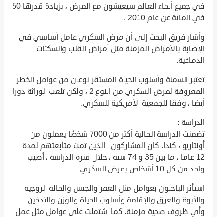
في جميع أنحاء العالم سيعيشون مع المرض ، بزيادة قدرها 50
في المائة عن عام 2010 .
وأشار فريق البحث إلى أن مرض السكري عامل أساسي في
الإصابة بالأمراض المزمنة مثل أمراض القلب والسكتات
الدماغية.
تعتبر السمنة وأسلوب الحياة المستقر نوعان من عوامل الخطر
المعروفة لمرض السكري من النوع 2 ، ولكن تلعب الوراثة دورا
أيضا ، وفقا للجمعية الأمريكية للسكري.
الدراسة :
تضمنت الدراسة الحالية أكثر من 7000 شخصًا يعملون من
أونتاريو ، كندا. كان المشاركون ، الذين تمت متابعتهم لمدة
12 عاما ، ما بين 35 و 74 سنة ، خلال فترة الدراسة ، أصيب
واحد من كل 10 أشخاص بمرض السكري .
استأثر الباحثون بعوامل مثل العمر والجنس والحالة الزوجية
والأبوة والعرق والإقامة وأسلوب الحياة والوزن والتدخين
وأي ظروف صحية مزمنة. كما اشتملت على عوامل مثل عمل