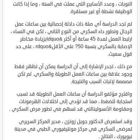
النوبات ، وعدد الأسابيع التي عملت في السنة ، وما إذا كانت
الوظيفة نشطة أو غير مستقرة.
لم تجد الدراسة أي صلة ذات دلالة إحصائية بين ساعات عمل
الرجال وتطور داء السكري من النوع الثاني ، لكن في النساء ،
ارتبط العمل لمدة 45 ساعة أو أكثر &ldquoبزيادة مخاطر
الإصابة بالسكري بنسبة 50? على الأقل&rdquo ، على حد
قول سميث.
مع ذلك ، تجدر الإشارة إلى أن الدراسة يمكن أن تظهر فقط
وجود علاقة بين ساعات العمل الطويلة والسكري. لم تكن
مصممة لإثبات السبب والنتيجة.
واقترح مؤلفو الدراسة أن ساعات العمل الطويلة قد تسبب
استجابة للضغط ، مما قد تؤدي إلى اختلالات الهرمونات
ومقاومة الأنسولينالتي قد تسهم في تطور مرض السكري .
وقد استعرض الدكتور جويل زونزن ، مدير المركز السريري
لمرضى السكري في مركز مونتيفيوري الطبي في مدينة
نيويورك ، النتائج .