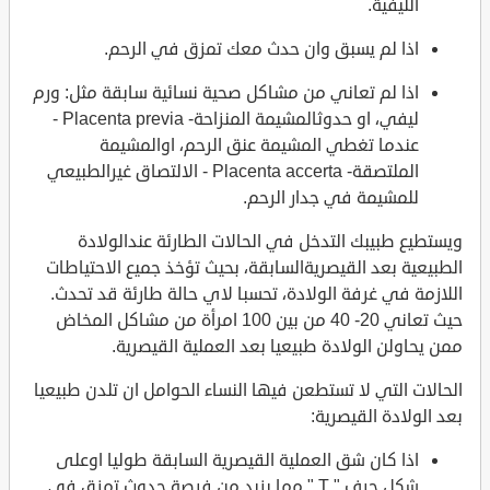
الليفية.
اذا لم يسبق وان حدث معك تمزق في الرحم.
اذا لم تعاني من مشاكل صحية نسائية سابقة مثل: ورم
ليفي، او حدوثالمشيمة المنزاحة- Placenta previa -
عندما تغطي المشيمة عنق الرحم، اوالمشيمة
الملتصقة- Placenta accerta - الالتصاق غيرالطبيعي
للمشيمة في جدار الرحم.
ويستطيع طبيبك التدخل في الحالات الطارئة عندالولادة
الطبيعية بعد القيصريةالسابقة، بحيث تؤخذ جميع الاحتياطات
اللازمة في غرفة الولادة، تحسبا لاي حالة طارئة قد تحدث.
حيث تعاني 20- 40 من بين 100 امرأة من مشاكل المخاض
ممن يحاولن الولادة طبيعيا بعد العملية القيصرية.
الحالات التي لا تستطعن فيها النساء الحوامل ان تلدن طبيعيا
بعد الولادة القيصرية:
اذا كان شق العملية القيصرية السابقة طوليا اوعلى
شكل حرف " T " مما يزيد من فرصة حدوث تمزق في