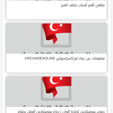
ماهي أهم أسباب جفاف الفم
معلومات عن دواء اوركاديكسولين ORCHADEXOLINE
حبوب سوستاجين لزيادة الوزن | دواء سوستاجين أفضل برشام