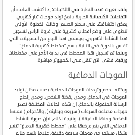
ولقد تغيرت هذه النظرة في الثلاثينات؛ إذ اكتشف العلماء أن
التفاعلات الكيميائية الجارية بالمخ تولد موجات تيار كهربي
يمكن اكتشافها على سطح الجسم. وكانت الخطوة الأولى
تنطوي على وضع أقطاب كهربية على فروة الرأس لتسجيل
هذا النشاط الكهربي. ويسمى هذا النوع من التسجيلات التي
تقاس بالدورة في الثانية باسم "مخطط كهربية الدماغ".
وبينما تم تسجيل هذا المخطط في بداية الأمر على مخططات
ورقية, فهي الآن تنقل على الكمبيوتر مباشرة.
الموجات الدماغية
ويختلف حجم وترددات الموجات الدماغية بحسب مكان توليد
الموجات في الدماغ, ومدى يقظة الشخص, ومدى إلحاح
الرسالة المنقولة بالدماغ. إن هذه الحالات المختلفة تصدر
موجات مختلفة السرعات ( سريعة وبطيئة ), والأحجام ( فمنها
الضخمة ومنها الدقيقة ). ونتيجة لذلك, فإن صورة النشاط
الدماغي التي يتم عرضها على "مخطط كهربية الدماغ" تتغير
بشكل مستمر من موجات سريعة دقيقة, عندما يتسم طابع