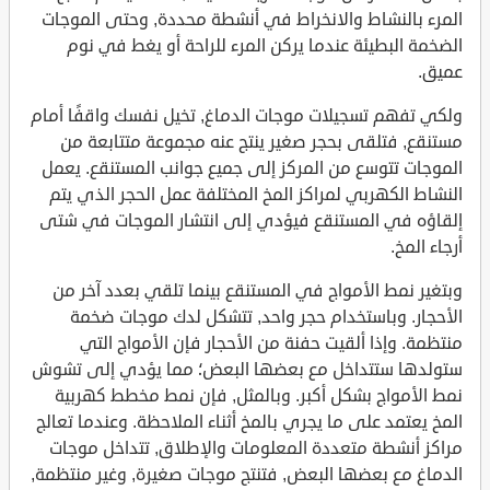
المرء بالنشاط والانخراط في أنشطة محددة, وحتى الموجات
الضخمة البطيئة عندما يركن المرء للراحة أو يغط في نوم
عميق.
ولكي تفهم تسجيلات موجات الدماغ, تخيل نفسك واقفًا أمام
مستنقع, فتلقى بحجر صغير ينتج عنه مجموعة متتابعة من
الموجات تتوسع من المركز إلى جميع جوانب المستنقع. يعمل
النشاط الكهربي لمراكز المخ المختلفة عمل الحجر الذي يتم
إلقاؤه في المستنقع فيؤدي إلى انتشار الموجات في شتى
أرجاء المخ.
وبتغير نمط الأمواج في المستنقع بينما تلقي بعدد آخر من
الأحجار. وباستخدام حجر واحد, تتشكل لدك موجات ضخمة
منتظمة. وإذا ألقيت حفنة من الأحجار فإن الأمواج التي
ستولدها ستتداخل مع بعضها البعض؛ مما يؤدي إلى تشوش
نمط الأمواج بشكل أكبر. وبالمثل, فإن نمط مخطط كهربية
المخ يعتمد على ما يجري بالمخ أثناء الملاحظة. وعندما تعالج
مراكز أنشطة متعددة المعلومات والإطلاق, تتداخل موجات
الدماغ مع بعضها البعض, فتنتج موجات صغيرة, وغير منتظمة,