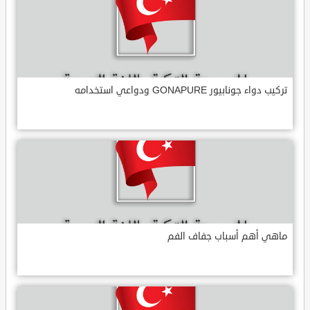
تركيب دواء جونابيور GONAPURE ودواعي استخدامه
ماهي أهم أسباب جفاف الفم