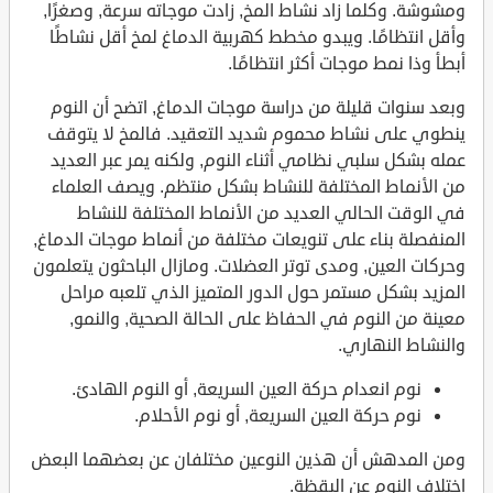
ومشوشة. وكلما زاد نشاط المخ, زادت موجاته سرعة, وصغرًا,
وأقل انتظامًا. ويبدو مخطط كهربية الدماغ لمخ أقل نشاطًا
أبطأ وذا نمط موجات أكثر انتظامًا.
وبعد سنوات قليلة من دراسة موجات الدماغ, اتضح أن النوم
ينطوي على نشاط محموم شديد التعقيد. فالمخ لا يتوقف
عمله بشكل سلبي نظامي أثناء النوم, ولكنه يمر عبر العديد
من الأنماط المختلفة للنشاط بشكل منتظم. ويصف العلماء
في الوقت الحالي العديد من الأنماط المختلفة للنشاط
المنفصلة بناء على تنويعات مختلفة من أنماط موجات الدماغ,
وحركات العين, ومدى توتر العضلات. ومازال الباحثون يتعلمون
المزيد بشكل مستمر حول الدور المتميز الذي تلعبه مراحل
معينة من النوم في الحفاظ على الحالة الصحية, والنمو,
والنشاط النهاري.
نوم انعدام حركة العين السريعة, أو النوم الهادئ.
نوم حركة العين السريعة, أو نوم الأحلام.
ومن المدهش أن هذين النوعين مختلفان عن بعضهما البعض
اختلاف النوم عن اليقظة.