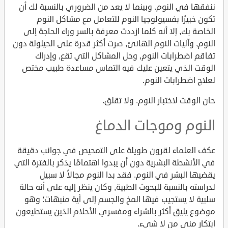
ننفقها في النوم. وبينما لا يعد من الضروري بالنسبة لك أن
تكون خبيرًا بفسيولوجيا النوم للتعامل مع مشاكل النوم
الخاصة بك, إلا أنه كلما ازددت معرفة بالسر وراء الحاجة إلى
النوم, وآليات النوم الهانئ, صرت أكثر قدرة على الحيلولة دون
تفاقم اضطرابات النوم, وحل المشاكل التي تقع, وإدراك
الوقت الذي يتعين عليك فيه التماس مساعدة طبيب مختص
لعلاج اضطرابات النوم.
حان الوقت لاختبار النوم. ولا تقلق.
النوم وموجات الدماغ
عكف العلماء لقرون طويلة على التمحيص في جوانب دقيقة
في الأنشطة البشرية دون أن يبدوا اهتمامًا يذكر بالفترة التي
يقضيها البشر في النوم. فقد بدا النوم مجالاً لا سبيل
لدراسته بالنسبة للبحوث الطبية, وكان ينظر إليه على أنه حالة
سلبية لا يستجيب فيها المخ والجسم إلى أية منبهات؛ وهو
موضوع يليق أكثر بالشراء ومفسري الأحلام الذين يستطيعون
ابتكار منى من لا شيء.