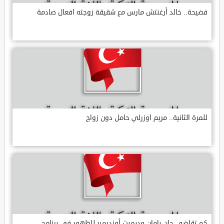
فضيحة.. خالد أرغنتش مارس مع شقيقة زوجته افعال صادمة
للمرة الثانية.. مريم اوزرلي حامل دون زواج
كم تقاضى جان يامان وديميت أوزديمير للظهور في برنامج